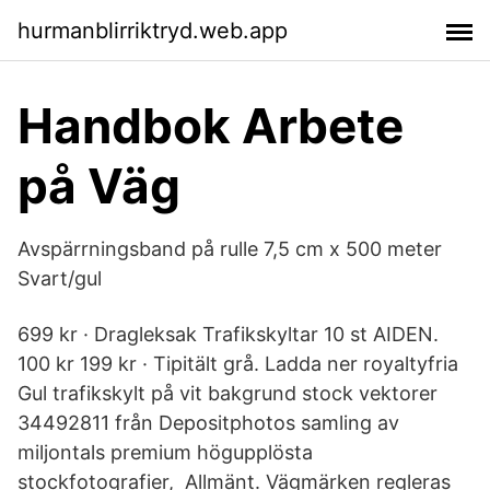
hurmanblirriktryd.web.app
Handbok Arbete
på Väg
Avspärrningsband på rulle 7,5 cm x 500 meter
Svart/gul
699 kr · Dragleksak Trafikskyltar 10 st AIDEN.
100 kr 199 kr · Tipitält grå. Ladda ner royaltyfria
Gul trafikskylt på vit bakgrund stock vektorer
34492811 från Depositphotos samling av
miljontals premium högupplösta
stockfotografier, Allmänt. Vägmärken regleras