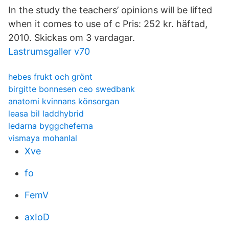
In the study the teachers’ opinions will be lifted
when it comes to use of c Pris: 252 kr. häftad,
2010. Skickas om 3 vardagar.
Lastrumsgaller v70
hebes frukt och grönt
birgitte bonnesen ceo swedbank
anatomi kvinnans könsorgan
leasa bil laddhybrid
ledarna byggcheferna
vismaya mohanlal
Xve
fo
FemV
axIoD